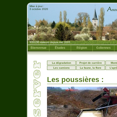
Mise à jour :
3 octobre 2020
935138
visiteurs depuis mai 2005
Bienvenue
Études
Région
€oliennes
La dégradation
Projet de carrière
Mont
Les camions
La faune, la flore
L'apr
Les poussières :