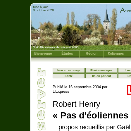
Mise à jour :
3 octobre 2020
934584
visiteurs depuis mai 2005
Bienvenue
Études
Région
€oliennes
Non au saccage
Photomontages
Les
Santé
Ils en parlent
De
Publié le 16 septembre 2004 par :
L'Express
Robert Henry
« Pas d'éoliennes
propos recueillis par Gaë