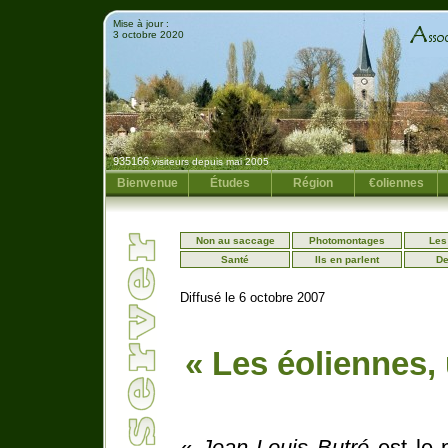
Mise à jour :
3 octobre 2020
935166
visiteurs depuis mai 2005
Bienvenue
Études
Région
€oliennes
Non au saccage
Photomontages
Les
Santé
Ils en parlent
De
Diffusé le 6 octobre 2007
« Les éoliennes,