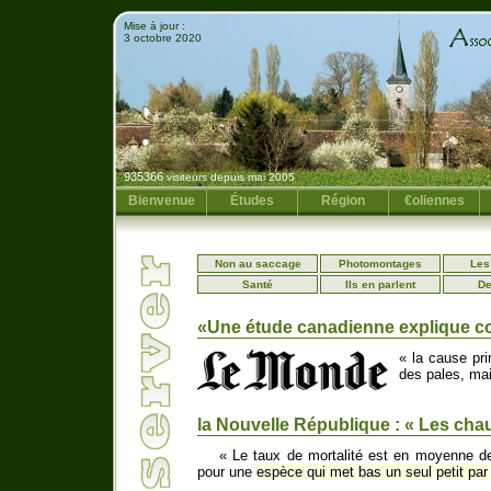
Mise à jour :
3 octobre 2020
935366
visiteurs depuis mai 2005
Bienvenue
Études
Région
€oliennes
Non au saccage
Photomontages
Les
Santé
Ils en parlent
De
«Une étude canadienne explique co
« la cause pri
des pales, ma
la Nouvelle République : « Les chau
« Le taux de mortalité est en moyenne de
pour une
espèce qui met bas un seul petit par