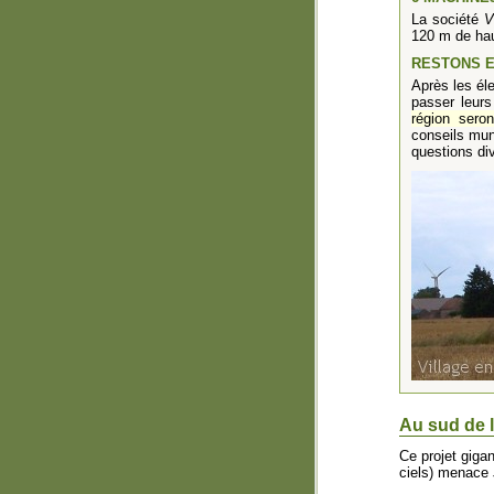
La société
V
120 m de hau
RESTONS E
Après les él
passer leurs
région sero
conseils mun
questions di
Au sud de l
Ce projet giga
ciels) menace