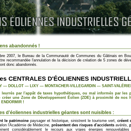
liens abandonnés !
obre 2007, le Bureau de la Communauté de Communes du Gâtinais en Bo
ettre recommandée l'annulation de la décision de création de 5 zones de déve
sont donc abandonnés.
 les CENTRALES D'ÉOLIENNES INDUSTRIE
Y — DOLLOT — LIXY — MONTACHER-VILLEGARDIN — SAINT-VALÉRIE
, leurrés par l'appât de taxes hypothétiques, ou mal informés par les 
e créer une Zone de Développement Éolien (ZDE) à proximité de nos h
 ENDORMIR !
es d'éoliennes industrielles géantes sont nuisibles :
nt le patrimoine
paysager et historique, sinistrent le tourisme vert,
créent 
elon l'Académie de Médecine,
présentent des risques d'accidents
avérés,
reinent considérablement le recours aux vraies énergies renouvelable