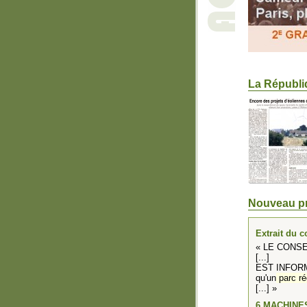
La Républiq
Nouveau pro
Extrait du 
« LE CONSE
[...]
EST INFORMÉ 
qu'un
parc ré
[...] »
6 MACHINES