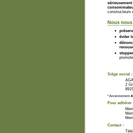
sérieusemen
consommateur
constructeurs 
Nous nous 
préserv
éviter 
dénonc
renouv
stoppe
promote
Siège social :
AGA
2 G
891
* Anciennement
A
Pour adhérer 
Memb
Memb
Memb
Contact :
Télé