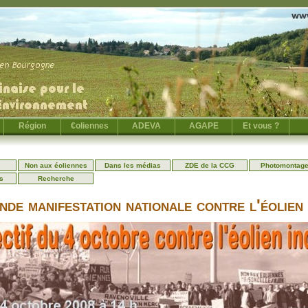
Région
€oliennes
ADEVA
AGAPE
Et vous ?
Non aux éoliennes
Dans les médias
ZDE de la CCG
Photomontag
s
Recherche
de manifestation nationale contre l'éolien 