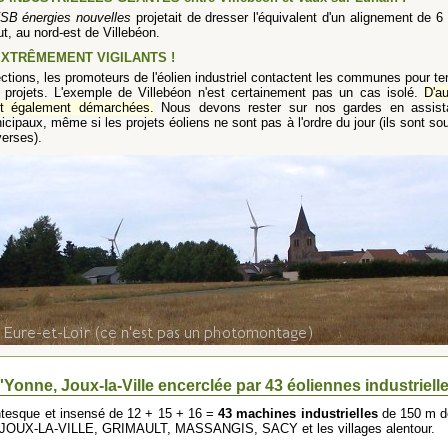
SB énergies nouvelles
projetait de dresser l'équivalent d'un alignement de 6 
t, au nord-est de Villebéon.
XTRÊMEMENT VIGILANTS !
ections, les promoteurs de l'éolien industriel contactent les communes pour te
 projets. L'exemple de Villebéon n'est certainement pas un cas isolé.
D'a
nt également démarchées.
Nous devons rester sur nos gardes en assist
icipaux, même si les projets éoliens ne sont pas à l'ordre du jour (ils sont s
verses).
'Yonne, Joux-la-Ville encerclée par 43 éoliennes industriell
ntesque et insensé de 12 + 15 + 16 =
43 machines industrielles
de 150 m de
 JOUX-LA-VILLE, GRIMAULT, MASSANGIS, SACY et les villages alentour.