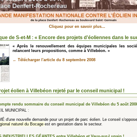
Cliquez pour en savoir plus...
ue de S-et-M : « Encore des projets d'éoliennes dans le su
« Après le renouvellement des équipes municipales les sociét
relancent leurs propositions, comme à Villebéon. »
← Télécharger l'article du 8 septembre 2008
jet éolien à Villebéon rejeté par le conseil municipal !
compte rendu sommaire du conseil municipal de Villebéon du 5 août 2008
IL MUNICIPAL :
d'une nouvelle demande pour un projet de parc éolien. Le conseil s'oppose à
gional naturel du Bocage
est en gestation dans le secteur.
 INDUSTRIELLES GÉANTES entre Villebéon et Vaux-sur-Lunain !