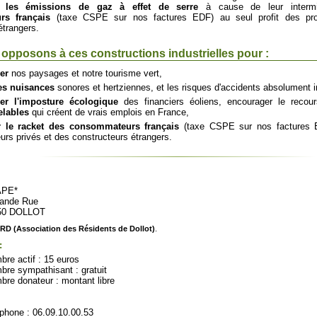
t les émissions de gaz à effet de serre
à cause de leur interm
s français
(taxe CSPE sur nos factures EDF) au seul profit des pro
étrangers.
opposons à ces constructions industrielles pour :
er
nos paysages et notre tourisme vert,
les nuisances
sonores et hertziennes, et les risques d'accidents absolument in
er l'imposture écologique
des financiers éoliens, encourager le reco
elables
qui créent de vrais emplois en France,
r le racket des consommateurs français
(taxe CSPE sur nos factures E
urs privés et des constructeurs étrangers.
PE*
rande Rue
50 DOLLOT
RD (Association des Résidents de Dollot)
.
:
re actif : 15 euros
re sympathisant : gratuit
re donateur : montant libre
phone : 06.09.10.00.53