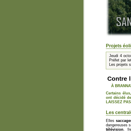
Projets éo
Jeudi 4 oct
Préfet par l
Les projets 
Contre
À BRANNA
Certains élus
ont décidé d
LAISSEZ PAS
Les central
Elles
saccage
dangereuses s
télévision
, f