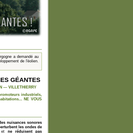
urgogne a demandé au
loppement de l'éolien.
LLES GÉANTES
N — VILLETHIERRY
promoteurs industriels,
abitations... NE VOUS
des nuisances sonores
perturbent les ondes de
s et
ne réduisent pas