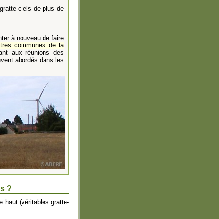
gratte-ciels de plus de
nter à nouveau de faire
utres communes de la
ant aux réunions des
ouvent abordés dans les
es ?
 haut (véritables gratte-