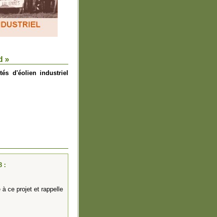
d »
és d'éolien industriel
 :
 ce projet et rappelle